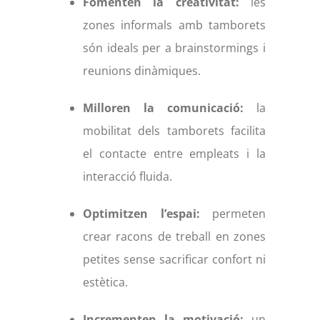
Fomenten la creativitat:
les
zones informals amb tamborets
són ideals per a brainstormings i
reunions dinàmiques.
Milloren la comunicació:
la
mobilitat dels tamborets facilita
el contacte entre empleats i la
interacció fluida.
Optimitzen l’espai:
permeten
crear racons de treball en zones
petites sense sacrificar confort ni
estètica.
Incrementen la motivació:
un