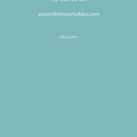
simon@simonmobles.com
ON SOM?