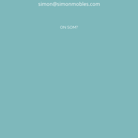
simon@simonmobles.com
ON SOM?