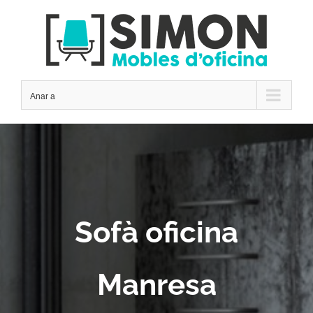
Skip
to
content
Anar a
Sofà oficina
Manresa