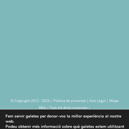
© Copyright 2012 -
2026 |
Política de privacitat
|
Avís Legal
|
Mapa
Web
| Tots els drets reservats |
Fem servir galetes per donar-vos la millor experiència al nostre
web.
Podeu obtenir més informació sobre què galetes estem utilitzant