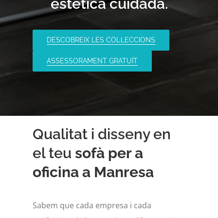
estètica cuidada.
DESCOBREIX LES COL·LECCIONS
ASSESSORAMENT GRATUÏT
Qualitat i disseny en
el teu
sofà per a
oficina a Manresa
Sabem que cada empresa i cada